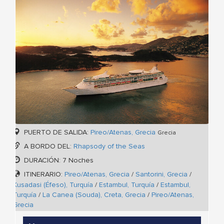
PUERTO DE SALIDA:
Pireo/Atenas, Grecia
Grecia
A BORDO DEL:
Rhapsody of the Seas
DURACIÓN: 7 Noches
ITINERARIO:
Pireo/Atenas, Grecia
/
Santorini, Grecia
/
Kusadasi (Éfeso), Turquía
/
Estambul, Turquía
/
Estambul,
Turquía
/
La Canea (Souda), Creta, Grecia
/
Pireo/Atenas,
Grecia