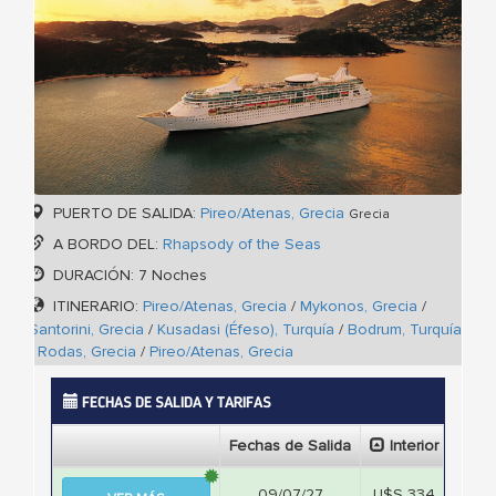
PUERTO DE SALIDA:
Pireo/Atenas, Grecia
Grecia
A BORDO DEL:
Rhapsody of the Seas
DURACIÓN: 7 Noches
ITINERARIO:
Pireo/Atenas, Grecia
/
Mykonos, Grecia
/
Santorini, Grecia
/
Kusadasi (Éfeso), Turquía
/
Bodrum, Turquía
/
Rodas, Grecia
/
Pireo/Atenas, Grecia
FECHAS DE SALIDA Y TARIFAS
Fechas de Salida
Interior
Ext
09/07/27
U$S 334
U$S