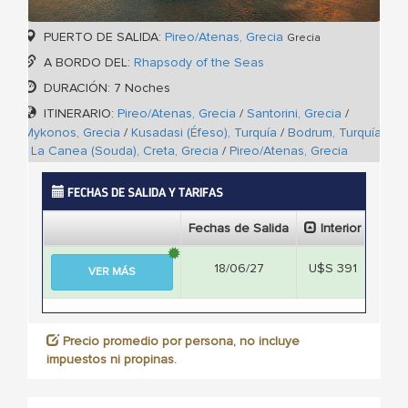
PUERTO DE SALIDA:
Pireo/Atenas, Grecia
Grecia
A BORDO DEL:
Rhapsody of the Seas
DURACIÓN: 7 Noches
ITINERARIO:
Pireo/Atenas, Grecia
/
Santorini, Grecia
/
Mykonos, Grecia
/
Kusadasi (Éfeso), Turquía
/
Bodrum, Turquía
/
La Canea (Souda), Creta, Grecia
/
Pireo/Atenas, Grecia
FECHAS DE SALIDA Y TARIFAS
Fechas de Salida
Interior
Ext
18/06/27
U$S 391
U$S
VER MÁS
Precio promedio por persona, no incluye
impuestos ni propinas.