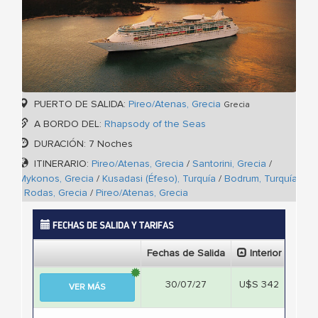
PUERTO DE SALIDA:
Pireo/Atenas, Grecia
Grecia
A BORDO DEL:
Rhapsody of the Seas
DURACIÓN: 7 Noches
ITINERARIO:
Pireo/Atenas, Grecia
/
Santorini, Grecia
/
Mykonos, Grecia
/
Kusadasi (Éfeso), Turquía
/
Bodrum, Turquía
/
Rodas, Grecia
/
Pireo/Atenas, Grecia
FECHAS DE SALIDA Y TARIFAS
Fechas de Salida
Interior
Ext
30/07/27
U$S 342
U$S
VER MÁS