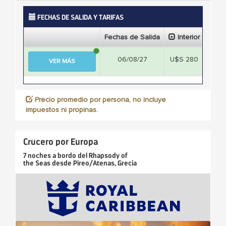
FECHAS DE SALIDA Y TARIFAS
Fechas de Salida
Interior
Ext
06/08/27
U$S 280
U$S
VER MÁS
Precio promedio por persona, no incluye
impuestos ni propinas.
Crucero por Europa
7 noches
a bordo del
Rhapsody of
the Seas
desde
Pireo/Atenas, Grecia