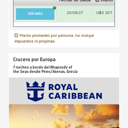
Fechas de Salida
Interior
Ext
20/08/27
U$S 307
U$S
VER MÁS
Precio promedio por persona, no incluye
impuestos ni propinas.
Crucero por Europa
7 noches
a bordo del
Rhapsody of
the Seas
desde
Pireo/Atenas, Grecia