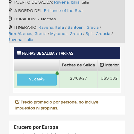
PUERTO DE SALIDA:
Ravena, Italia
Italia
A BORDO DEL:
Brilliance of the Seas
DURACIÓN: 7 Noches
ITINERARIO:
Ravena, Italia
/
Santorini, Grecia
/
Pireo/Atenas, Grecia
/
Mykonos, Grecia
/
Split, Croacia
/
Ravena, Italia
FECHAS DE SALIDA Y TARIFAS
Fechas de Salida
Interior
Ext
28/08/27
U$S 392
U$S
VER MÁS
Precio promedio por persona, no incluye
impuestos ni propinas.
Crucero por Europa