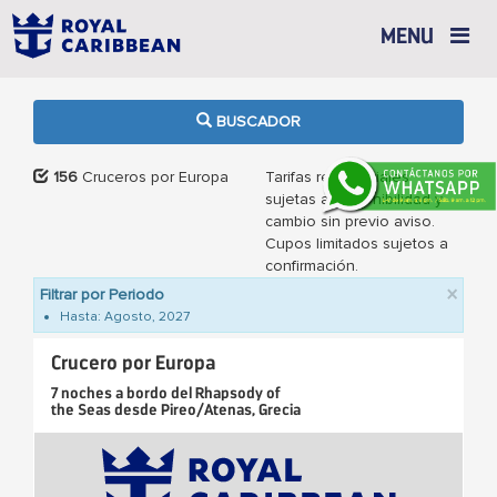
Toggle
MENU
navigation
BUSCADOR
156
Cruceros por Europa
Tarifas referenciales
sujetas a disponibilidad y
cambio sin previo aviso.
Cupos limitados sujetos a
confirmación.
Clo
×
Filtrar por Periodo
Hasta: Agosto, 2027
Crucero por Europa
7 noches
a bordo del
Rhapsody of
the Seas
desde
Pireo/Atenas, Grecia