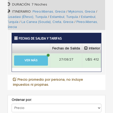
DURACIÓN: 7 Noches
ITINERARIO:
Pireo/Atenas, Grecia
/
Mykonos, Grecia
/
Kusadasi (Éfeso), Turquía
/
Estambul, Turquía
/
Estambul,
Turquía
/
La Canea (Souda), Creta, Grecia
/
Pireo/Atenas,
Grecia
FECHAS DE SALIDA Y TARIFAS
Fechas de Salida
Interior
Ext
27/08/27
U$S 412
U$S
VER MÁS
Precio promedio por persona, no incluye
impuestos ni propinas.
Ordenar por: