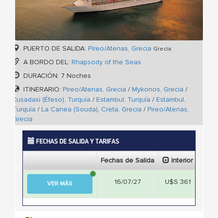
PUERTO DE SALIDA:
Pireo/Atenas, Grecia
Grecia
A BORDO DEL:
Rhapsody of the Seas
DURACIÓN: 7 Noches
ITINERARIO:
Pireo/Atenas, Grecia
/
Mykonos, Grecia
/
Kusadasi (Éfeso), Turquía
/
Estambul, Turquía
/
Estambul,
Turquía
/
La Canea (Souda), Creta, Grecia
/
Pireo/Atenas,
Grecia
FECHAS DE SALIDA Y TARIFAS
Fechas de Salida
Interior
Ext
16/07/27
U$S 361
U$S
VER MÁS