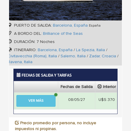
PUERTO DE SALIDA:
Barcelona, España
España
A BORDO DEL:
Brilliance of the Seas
DURACIÓN: 7 Noches
ITINERARIO:
Barcelona, España
/
La Spezia, Italia
/
Civitavecchia (Roma), Italia
/
Salerno, Italia
/
Zadar, Croacia
/
Ravena, Italia
FECHAS DE SALIDA Y TARIFAS
Fechas de Salida
Interior
Ext
08/05/27
U$S 370
U$S
VER MÁS
Precio promedio por persona, no incluye
impuestos ni propinas.