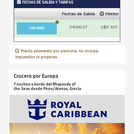
FECHAS DE SALIDA Y TARIFAS
Fechas de Salida
Interior
Ext
04/06/27
U$S 307
U$S
VER MÁS
Precio promedio por persona, no incluye
impuestos ni propinas.
Crucero por Europa
7 noches
a bordo del
Rhapsody of
the Seas
desde
Pireo/Atenas, Grecia