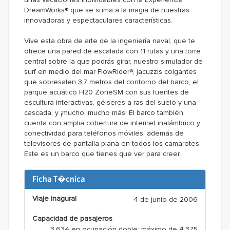
DreamWorks® que se suma a la magia de nuestras
innovadoras y espectaculares características.
Vive esta obra de arte de la ingeniería naval, que te
ofrece una pared de escalada con 11 rutas y una torre
central sobre la que podrás girar, nuestro simulador de
surf en medio del mar FlowRider®, jacuzzis colgantes
que sobresalen 3,7 metros del contorno del barco, el
parque acuático H20 ZoneSM con sus fuentes de
escultura interactivas, géiseres a ras del suelo y una
cascada, y ¡mucho, mucho más! El barco también
cuenta con amplia cobertura de internet inalámbrico y
conectividad para teléfonos móviles, además de
televisores de pantalla plana en todos los camarotes.
Este es un barco que tienes que ver para creer.
Ficha T�cnica
Viaje inagural
4 de junio de 2006
Capacidad de pasajeros
3.634 en ocupación doble; máximo de 4.375