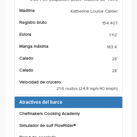
Madrina
Katherine Louise Calder
Registro bruto
154,407
Eslora
1.112´
Manga máxima
183.4`
Calado
28`
Calado
28`
Velocidad de crucero
21,6 nudos (24,8 mph/40 kmph)
Atractivos del barco
Chefmakers Cooking Academy
Simulador de surf FlowRider®