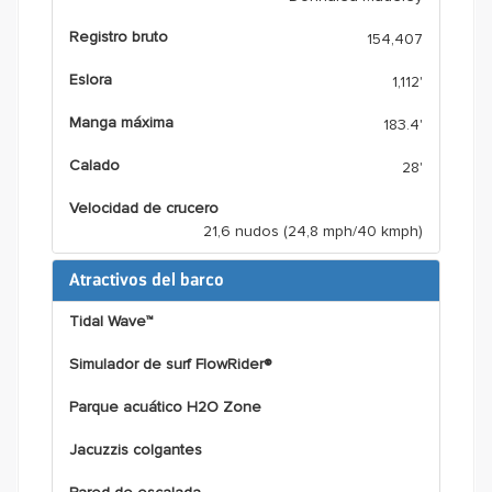
Registro bruto
154,407
Eslora
1,112'
Manga máxima
183.4'
Calado
28'
Velocidad de crucero
21,6 nudos (24,8 mph/40 kmph)
Atractivos del barco
Tidal Wave™
Simulador de surf FlowRider®
Parque acuático H2O Zone
Jacuzzis colgantes